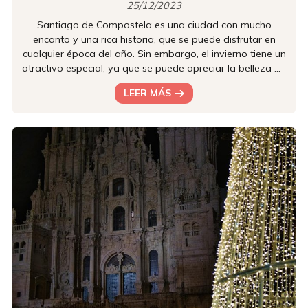
25/12/2023
Santiago de Compostela es una ciudad con mucho
encanto y una rica historia, que se puede disfrutar en
cualquier época del año. Sin embargo, el invierno tiene un
atractivo especial, ya que se puede apreciar la belleza de
sus monumentos, sus calles empedradas y sus plazas
LEER MÁS
con una atmósfera más tranquila y acogedora. Además,
esta estación del año siempre es un buen momento para
descubrir otras facetas de la cultura gallega, como su
gastronomía, sus fiestas y sus tradiciones. En este
artículo, desde...