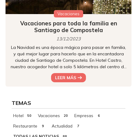
Vacaciones
Vacaciones para toda la familia en
Santiago de Compostela
13/12/2023
La Navidad es una época mágica para pasar en familia,
y qué mejor lugar para hacerlo que en la encantadora
ciudad de Santiago de Compostela. En Hotel Castro,
nuestro acogedor hotel a solo 5 kilómetros del centro de
Santiago, te invitamos a vivir unas vacaciones
LEER MÁS
inolvidables en compañía de tus seres queridos. Ahora,
descubre en este artículo por qué esta ciudad gallega es
el destino perfecto para disfrutar en familia durante la
temporada navideña. Explora Santiago de Compostela
TEMAS
en familia Santi...
Hotel
Vacaciones
Empresas
50
20
6
Restaurante
Actualidad
9
7
TODAS LAS NOTICIAS
88