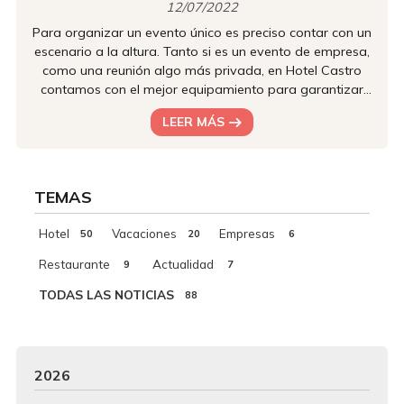
12/07/2022
Para organizar un evento único es preciso contar con un
escenario a la altura. Tanto si es un evento de empresa,
como una reunión algo más privada, en Hotel Castro
contamos con el mejor equipamiento para garantizar
que estarás a la altura como anfitrión. ¿Ya conoces todo
LEER MÁS
lo que podemos ofrecer? Eventos perfectos en Santiago
de Compostela ¿En el evento que tienes en mente es
necesario contar con alojamiento? Nosotros te
ayudamos desde el principio con lo más esencial: las
TEMAS
habitaciones para alo...
Hotel
Vacaciones
Empresas
50
20
6
Restaurante
Actualidad
9
7
TODAS LAS NOTICIAS
88
2026