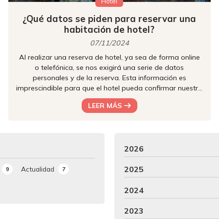
Hotel
¿Qué datos se piden para reservar una
habitación de hotel?
07/11/2024
Al realizar una reserva de hotel, ya sea de forma online
o telefónica, se nos exigirá una serie de datos
personales y de la reserva. Esta información es
imprescindible para que el hotel pueda confirmar nuestra
estancia, preparar nuestra habitación y facilitarnos una
LEER MÁS
experiencia agradable. Ahora bien, muchas personas
son recelosas de su intimidad y se preocupan cuando
tienen que rellenar estas solicitudes. Desde Hotel Castro,
alojamiento en Santiago de Compostela, te contamos
2026
todo lo que necesit...
2025
Actualidad
9
7
2024
2023