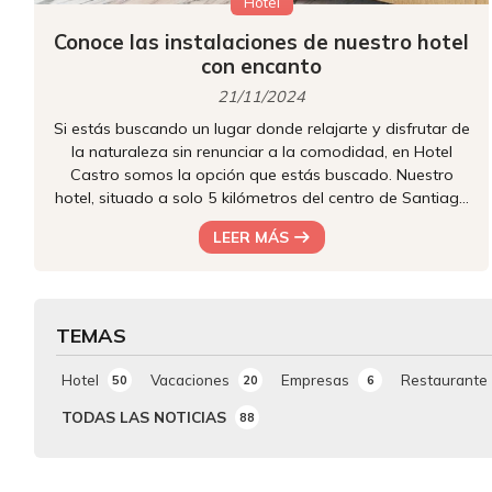
Hotel
Conoce las instalaciones de nuestro hotel
con encanto
21/11/2024
Si estás buscando un lugar donde relajarte y disfrutar de
la naturaleza sin renunciar a la comodidad, en Hotel
Castro somos la opción que estás buscado. Nuestro
hotel, situado a solo 5 kilómetros del centro de Santiago
de Compostela, combina la tranquilidad de un entorno
LEER MÁS
natural con unas instalaciones modernas y confortables,
haciendo de cada estancia una experiencia inolvidable.
Tanto si vienes solo, en pareja, con amigos o en familia,
nuestras instalaciones están diseñadas para ofrecerte el
TEMAS
de...
Hotel
Vacaciones
Empresas
Restaurante
50
20
6
TODAS LAS NOTICIAS
88