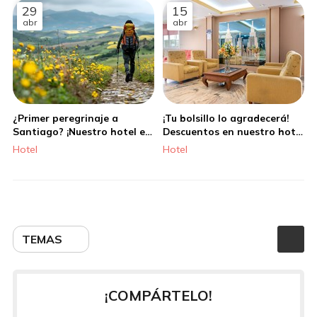
29
15
abr
abr
¿Primer peregrinaje a
¡Tu bolsillo lo agradecerá!
Santiago? ¡Nuestro hotel es
Descuentos en nuestro hotel
ideal para ti!
en Santiago
Hotel
Hotel
TEMAS
¡COMPÁRTELO!