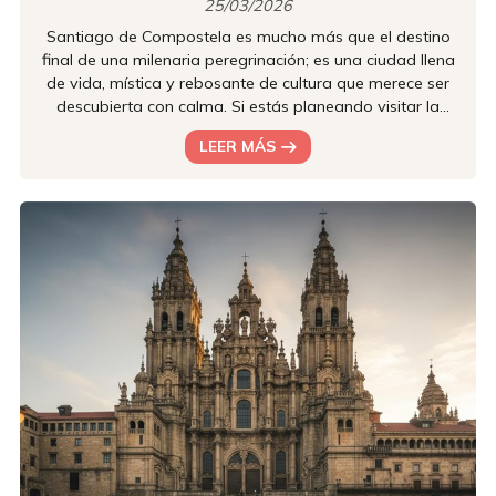
25/03/2026
Santiago de Compostela es mucho más que el destino
final de una milenaria peregrinación; es una ciudad llena
de vida, mística y rebosante de cultura que merece ser
descubierta con calma. Si estás planeando visitar la
capital gallega, desde Hotel Castro te presentamos una
LEER MÁS
guía esencial para exprimir al máximo cada uno de sus
rincones. Sumérgete en la historia de la zona
monumental El corazón de Santiago late en su casco
histórico, declarado Patrimonio de la Humanidad.
Perderse por sus rúas empe...