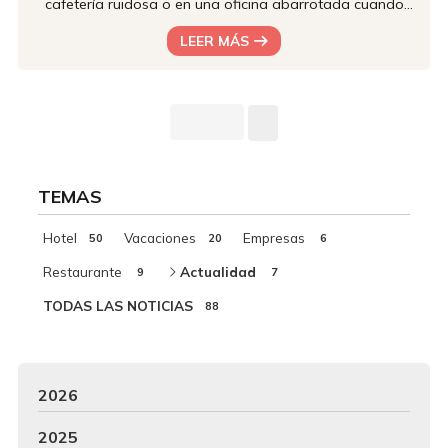
cafetería ruidosa o en una oficina abarrotada cuando
puedes ofrecer a tu equipo y a tus clientes un entorno de
LEER MÁS
trabajo excepcional? En Hotel Castro ponemos a tu
disposición tres salas de reuniones de diferentes
características. ¿Quieres saber más? ¡Sigue leyendo!
Ventajas de alquilar una sala por motivos empresariales
1. Espacio y privacidad Entorno ...
TEMAS
Hotel
Vacaciones
Empresas
50
20
6
Restaurante
Actualidad
9
7
TODAS LAS NOTICIAS
88
2026
2025