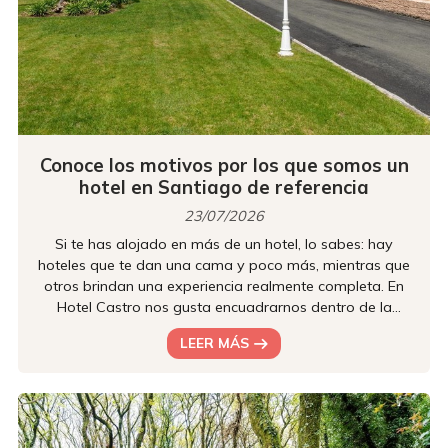
Conoce los motivos por los que somos un
hotel en Santiago de referencia
23/07/2026
Si te has alojado en más de un hotel, lo sabes: hay
hoteles que te dan una cama y poco más, mientras que
otros brindan una experiencia realmente completa. En
Hotel Castro nos gusta encuadrarnos dentro de la
segunda categoría. O, al menos, así lo piensan las
LEER MÁS
personas que ya se han alojado con nosotros. Nuestra
reputación no es una casualidad: hay motivos de peso
para que nos consideren uno de los hoteles de referencia
en Santiago de Compostela. ¡Y te los contamos a
continuación! Una ubicación qu...