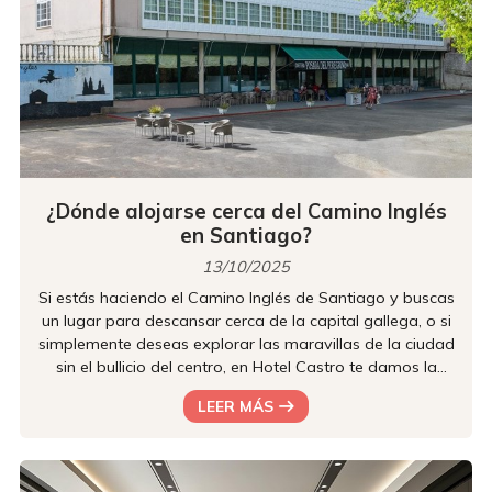
¿Dónde alojarse cerca del Camino Inglés
en Santiago?
13/10/2025
Si estás haciendo el Camino Inglés de Santiago y buscas
un lugar para descansar cerca de la capital gallega, o si
simplemente deseas explorar las maravillas de la ciudad
sin el bullicio del centro, en Hotel Castro te damos la
bienvenida. A tan solo cinco kilómetros del corazón de
LEER MÁS
Santiago y situado directamente en el tramo final del
Camino Inglés, somos el refugio perfecto para que
recargues energías. Nuestra ubicación privilegiada te
permitirá disfrutar de la paz y la tranquilidad del entorno