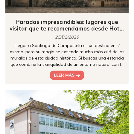
Paradas imprescindibles: lugares que
visitar que te recomendamos desde Hotel
Castro
25/02/2026
Llegar a Santiago de Compostela es un destino en sí
mismo, pero su magia se extiende mucho más allá de las
murallas de esta ciudad histórica. Si buscas una estancia
que combine la tranquilidad de un entorno natural con la
cercanía a la cultura, Hotel Castro es tu base perfecta.
LEER MÁS
Estamos a solo 4-5 km del centro, lo que te permite
aparcar el coche con calma y tener la ciudad y la costa
gallega a un paso. ¡Y queremos que aproveches al
máximo tu viaje! Por eso para este artículo hemos
preparado una ...