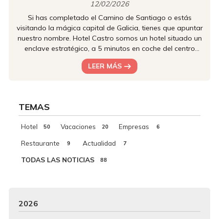
12/02/2026
Si has completado el Camino de Santiago o estás
visitando la mágica capital de Galicia, tienes que apuntar
nuestro nombre. Hotel Castro somos un hotel situado un
enclave estratégico, a 5 minutos en coche del centro
urbano y en el mismísimo Camino Inglés, ofreciéndote la
LEER MÁS
tranquilidad del entorno rural sin renunciar a la
comodidad de estar a un paso de todo. Un refugio ideal
para el peregrino Somos conscientes de la importancia
de un buen descanso tras muchos kilómetros de
TEMAS
caminata. Por eso, nos...
Hotel
Vacaciones
Empresas
50
20
6
Restaurante
Actualidad
9
7
TODAS LAS NOTICIAS
88
2026