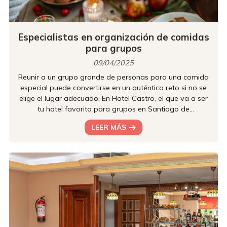
Especialistas en organización de comidas
para grupos
09/04/2025
Reunir a un grupo grande de personas para una comida
especial puede convertirse en un auténtico reto si no se
elige el lugar adecuado. En Hotel Castro, el que va a ser
tu hotel favorito para grupos en Santiago de
Compostela, hacemos que la organización de comidas
LEER MÁS
para grupos sea un proceso fácil, cómodo y exitoso. Ya
sea para una excursión, una cena de empresa o una
celebración familiar, tenemos todo lo necesario para que
cada evento sea inolvidable. ¡Y te lo contamos en este
artículo! Espacios...