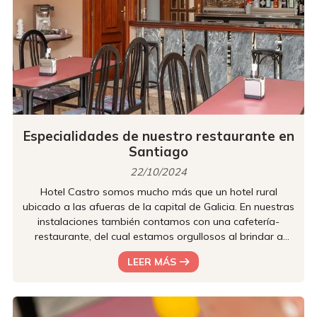
Especialidades de nuestro restaurante en
Santiago
22/10/2024
Hotel Castro somos mucho más que un hotel rural
ubicado a las afueras de la capital de Galicia. En nuestras
instalaciones también contamos con una cafetería-
restaurante, del cual estamos orgullosos al brindar a
todos nuestros huéspedes una experiencia gastronómica
LEER MÁS
excepcional. ¿Quieres saber cuáles son nuestras
especialidades? ¡Sigue leyendo con nosotros! Conoce
nuestra amplia carta En nuestro restaurante encontrarás
lo mejor de la cocina tradicional gallega. En nuestra carta