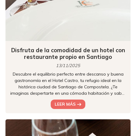
Disfruta de la comodidad de un hotel con
restaurante propio en Santiago
13/11/2025
Descubre el equilibrio perfecto entre descanso y buena
gastronomía en el Hotel Castro, tu refugio ideal en la
histórica ciudad de Santiago de Compostela. ¿Te
imaginas despertarte en una cómoda habitación y saber
que a solo unos pasos te espera una grata experiencia
LEER MÁS
culinaria? En nuestro hotel no tienes que elegir entre un
alojamiento de calidad y un restaurante de primera. Te
ofrecemos lo mejor de ambos mundos para que tu
estancia sea lo mejor posible. Suena bien, ¿verdad? Una
experiencia culi...