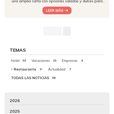
una amplia carta con opciones saladas y dulces para
todos los gustos. Somos un hotel ubicado en las afueras
LEER MÁS
de Santiago de Compostela, y destacamos por nuestros
exquisitos cafés o preparar siempre zumos con frutas
frescas y de temporada. Un menú para todos los gustos
en un ambiente acogedor Como acabamos de afirmar,
en el Hotel Castro enco...
TEMAS
Hotel
Vacaciones
Empresas
50
20
6
Restaurante
Actualidad
9
7
TODAS LAS NOTICIAS
88
2026
2025