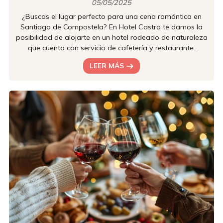
05/05/2025
¿Buscas el lugar perfecto para una cena romántica en
Santiago de Compostela? En Hotel Castro te damos la
posibilidad de alojarte en un hotel rodeado de naturaleza
que cuenta con servicio de cafetería y restaurante.
Trabajamos por combinar una gastronomía exquisita y
LEER MÁS
un entorno natural que invita a la relajación. Un entorno
idílico para el romance Ubicado a las afueras de
Santiago, nuestro hotel se encuentra en un entorno
tranquilo y rodeado de naturaleza, ideal para escapar
del bullicio de la ...