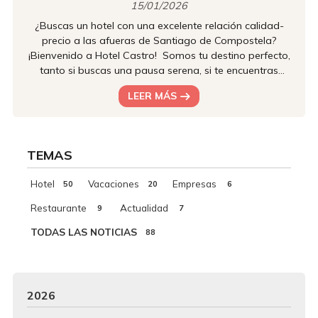
15/01/2026
¿Buscas un hotel con una excelente relación calidad-
precio a las afueras de Santiago de Compostela?
¡Bienvenido a Hotel Castro! Somos tu destino perfecto,
tanto si buscas una pausa serena, si te encuentras
inmerso en el Camino Inglés (que pasa justo por detrás
LEER MÁS
de nuestro hotel), o si viajas por negocios a los cercanos
polígonos industriales. Nuestras instalaciones cuentan
todo lo que necesitas para que te sientas como en casa
desde el primer momento. Confort y descanso
TEMAS
garantizados En Hotel C...
Hotel
Vacaciones
Empresas
50
20
6
Restaurante
Actualidad
9
7
TODAS LAS NOTICIAS
88
2026