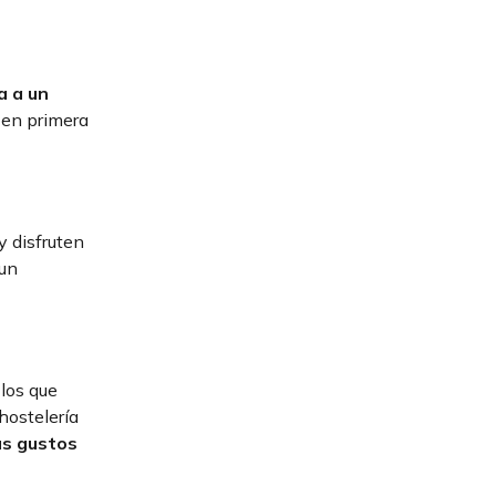
a a un
 en primera
y disfruten
 un
 los que
hostelería
s gustos