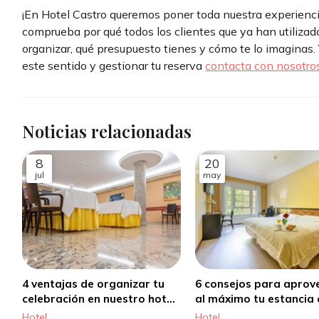
¡En Hotel Castro queremos poner toda nuestra experiencia
comprueba por qué todos los clientes que ya han utilizad
organizar, qué presupuesto tienes y cómo te lo imaginas.
este sentido y gestionar tu reserva
contacta con nosotro
Noticias relacionadas
8
20
jul
may
4 ventajas de organizar tu
6 consejos para aprov
celebración en nuestro hotel
al máximo tu estancia 
en Santiago de Compostela
nuestro hotel en Santi
Hotel
Hotel