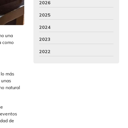
2026
2025
2024
omo una
2023
ra como
2022
 lo más
e unas
no natural
ue
 eventos
idad de