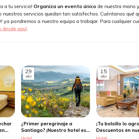
 a tu servicio!
Organiza un evento único
de nuestra mano 
o nuestros servicios quedan tan satisfechos. Cuéntanos qué q
 Y ya pondremos a nuestro equipo a trabajar. Para cualquier cu
s desde aquí
.
29
15
abr
abr
echar
¿Primer peregrinaje a
¡Tu bolsillo lo ag
en
Santiago? ¡Nuestro hotel es
Descuentos en nue
ago de
ideal para ti!
en Santiago
Hotel
Hotel