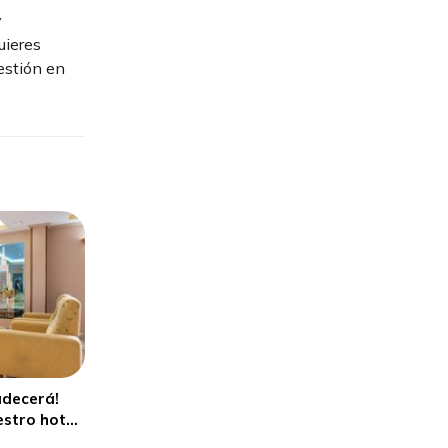
y
uieres
estión en
radecerá!
stro hotel