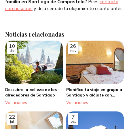
familia en Santiago de Compostela
? Pues
contacta
con nosotros
y deja cerrado tu alojamiento cuanto antes.
Noticias relacionadas
10
26
dic
nov
Descubre la belleza de los
Planifica tu viaje en grupo a
alrededores de Santiago
Santiago y alójate con
nosotros
Vacaciones
Vacaciones
22
7
jul
oct