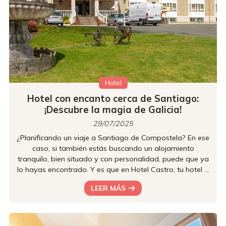
Hotel
Hotel con encanto cerca de Santiago:
¡Descubre la magia de Galicia!
29/07/2025
¿Planificando un viaje a Santiago de Compostela? En ese
caso, si también estás buscando un alojamiento
tranquilo, bien situado y con personalidad, puede que ya
lo hayas encontrado. Y es que en Hotel Castro, tu hotel a
tan solo cinco kilómetros del centro de la ciudad, te
LEER MÁS
espera un entorno que combina naturaleza, comodidad y
el auténtico encanto gallego. Perfecto para desconectar,
recargar energías o empezar una nueva etapa del
Camino. ¡Sigue leyendo para descubrir más detalles! La