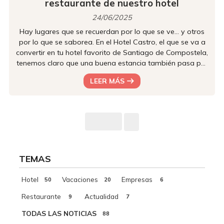
restaurante de nuestro hotel
24/06/2025
Hay lugares que se recuerdan por lo que se ve… y otros
por lo que se saborea. En el Hotel Castro, el que se va a
convertir en tu hotel favorito de Santiago de Compostela,
tenemos claro que una buena estancia también pasa por
el paladar. Por eso, en el restaurante de nuestro hotel te
LEER MÁS
espera una experiencia gastronómica con la que
rendimos homenaje a los sabores más auténticos de
Galicia. En Hotel Castro hacemos que te sientas como en
casa Desde el momento que pongas un pie en nuestro
hotel de S...
TEMAS
Hotel
Vacaciones
Empresas
50
20
6
Restaurante
Actualidad
9
7
TODAS LAS NOTICIAS
88