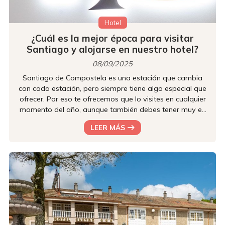
Hotel
¿Cuál es la mejor época para visitar
Santiago y alojarse en nuestro hotel?
08/09/2025
Santiago de Compostela es una estación que cambia
con cada estación, pero siempre tiene algo especial que
ofrecer. Por eso te ofrecemos que lo visites en cualquier
momento del año, aunque también debes tener muy en
cuenta qué te ofrece exactamente cada época del año.
LEER MÁS
Si lo quieres descubrir, sigue leyendo: desde nuestro hotel
de Santiago de Compostela te lo contamos. Motivos
para visitar Santiago en verano Si prefieres los días
largos, las calles llenas de vida y el bullicio propio de los
gran...