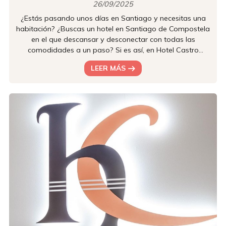
26/09/2025
¿Estás pasando unos días en Santiago y necesitas una
habitación? ¿Buscas un hotel en Santiago de Compostela
en el que descansar y desconectar con todas las
comodidades a un paso? Si es así, en Hotel Castro
disponemos de diferentes habitaciones en las que
LEER MÁS
podrás disfrutar de la tranquilidad de la emblemática
capital gallega mientras disfrutas de nuestras
instalaciones y servicios. Para pasar unas vacaciones con
tu familia, pareja, amigos o en solitario, nuestras
habitaciones en Santiago son la o...