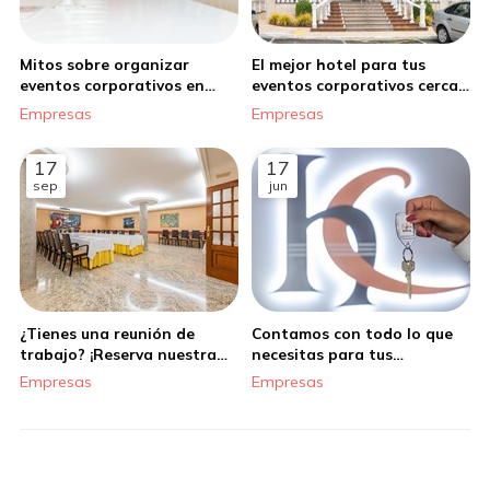
Mitos sobre organizar
El mejor hotel para tus
eventos corporativos en
eventos corporativos cerca
hoteles
de Santiago
Empresas
Empresas
17
17
sep
jun
¿Tienes una reunión de
Contamos con todo lo que
trabajo? ¡Reserva nuestra
necesitas para tus
sala de reuniones en
reuniones de empresa en
Empresas
Empresas
Santiago!
nuestro hotel en Santiago