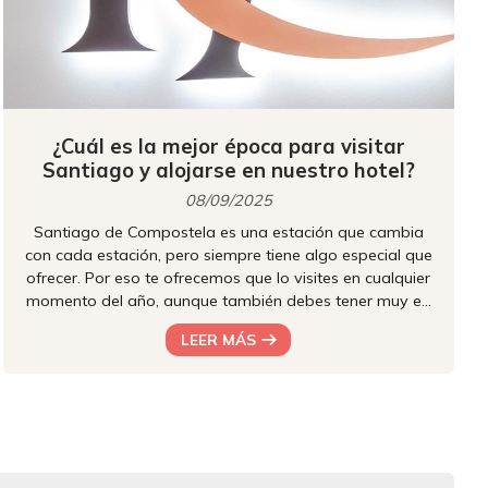
¿Cuál es la mejor época para visitar
Santiago y alojarse en nuestro hotel?
08/09/2025
Santiago de Compostela es una estación que cambia
con cada estación, pero siempre tiene algo especial que
ofrecer. Por eso te ofrecemos que lo visites en cualquier
momento del año, aunque también debes tener muy en
cuenta qué te ofrece exactamente cada época del año.
LEER MÁS
Si lo quieres descubrir, sigue leyendo: desde nuestro
hotel de Santiago de Compostela te lo contamos.
Motivos para visitar Santiago en verano Si prefieres los
días largos, las calles llenas de vida y el bullicio propio
de los gran...