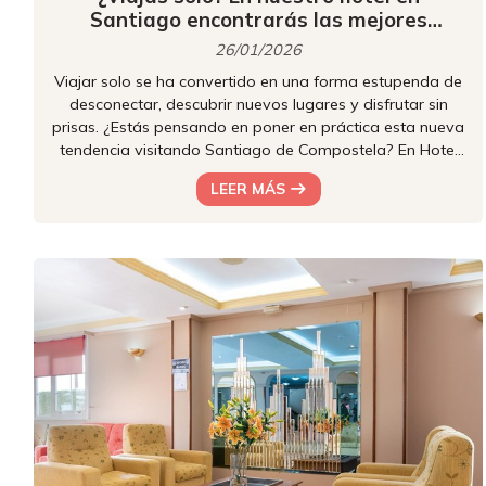
Santiago encontrarás las mejores
oportunidades
26/01/2026
Viajar solo se ha convertido en una forma estupenda de
desconectar, descubrir nuevos lugares y disfrutar sin
prisas. ¿Estás pensando en poner en práctica esta nueva
tendencia visitando Santiago de Compostela? En Hotel
Castro te lo queremos poner muy fácil si la idea te ha
LEER MÁS
gustado: te ofrecemos un hotel cómodo, tranquilo y
adaptado exactamente a lo que necesita cada tipo de
viajero. Si buscas intimidad, el mejor descanso y los
servicios más completos, no dejes para mañana el cierre
de tu reserva....