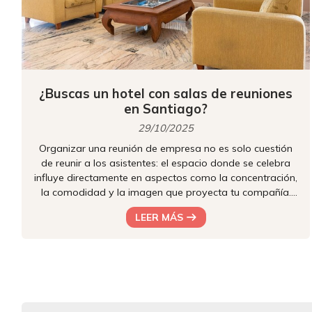
¿Buscas un hotel con salas de reuniones
en Santiago?
29/10/2025
Organizar una reunión de empresa no es solo cuestión
de reunir a los asistentes: el espacio donde se celebra
influye directamente en aspectos como la concentración,
la comodidad y la imagen que proyecta tu compañía.
Por eso mismo, cada vez más profesionales optan por
LEER MÁS
celebrar sus encuentros en hoteles como el nuestro,
donde contamos con instalaciones diseñadas para
favorecer la productividad y, al mismo tiempo, ofrecer
todos los servicios necesarios en un único lugar. ¿Estás
buscando un lugar de...