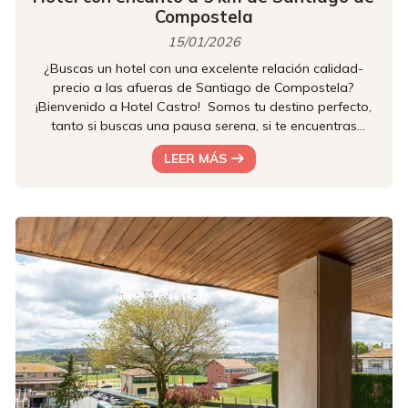
Compostela
15/01/2026
¿Buscas un hotel con una excelente relación calidad-
precio a las afueras de Santiago de Compostela?
¡Bienvenido a Hotel Castro! Somos tu destino perfecto,
tanto si buscas una pausa serena, si te encuentras
inmerso en el Camino Inglés (que pasa justo por detrás
LEER MÁS
de nuestro hotel), o si viajas por negocios a los cercanos
polígonos industriales. Nuestras instalaciones cuentan
todo lo que necesitas para que te sientas como en casa
desde el primer momento. Confort y descanso
garantizados En Hotel C...