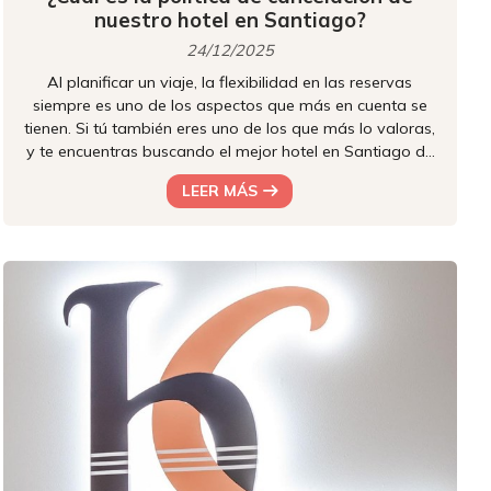
nuestro hotel en Santiago?
24/12/2025
Al planificar un viaje, la flexibilidad en las reservas
siempre es uno de los aspectos que más en cuenta se
tienen. Si tú también eres uno de los que más lo valoras,
y te encuentras buscando el mejor hotel en Santiago de
Compostela, entonces en Hotel Castro queremos que
LEER MÁS
conozcas los detalles más básicos sobre nuestra política
de cancelación, y algún detalle más que será
verdaderamente diferenciador a la hora de que te
quedes con nuestra oferta ?? Reservas con descuento
anticipado Si realizas t...