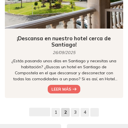
¡Descansa en nuestro hotel cerca de
Santiago!
26/09/2025
¿Estás pasando unos días en Santiago y necesitas una
habitación? ¿Buscas un hotel en Santiago de
Compostela en el que descansar y desconectar con
todas las comodidades a un paso? Si es así, en Hotel
Castro disponemos de diferentes habitaciones en las
LEER MÁS
que podrás disfrutar de la tranquilidad de la
emblemática capital gallega mientras disfrutas de
nuestras instalaciones y servicios. Para pasar unas
vacaciones con tu familia, pareja, amigos o en solitario,
1
2
3
4
nuestras habitaciones en Santiago son la o...