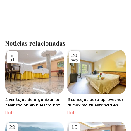
Noticias relacionadas
8
20
jul
may
4 ventajas de organizar tu
6 consejos para aprovechar
celebración en nuestro hotel
al máximo tu estancia en
en Santiago de Compostela
nuestro hotel en Santiago
Hotel
Hotel
de Compostela
29
15