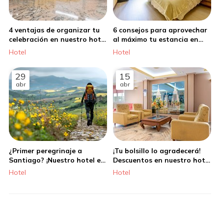
4 ventajas de organizar tu
6 consejos para aprovechar
celebración en nuestro hotel
al máximo tu estancia en
en Santiago de Compostela
nuestro hotel en Santiago
Hotel
Hotel
de Compostela
29
15
abr
abr
¿Primer peregrinaje a
¡Tu bolsillo lo agradecerá!
Santiago? ¡Nuestro hotel es
Descuentos en nuestro hotel
ideal para ti!
en Santiago
Hotel
Hotel