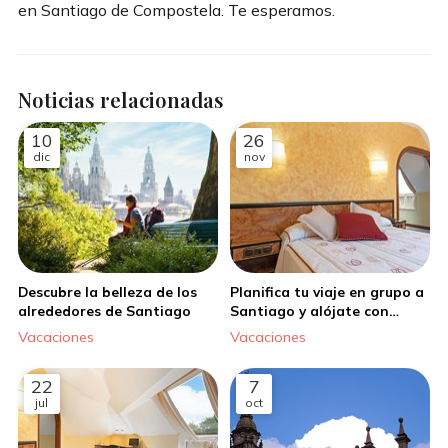
en Santiago de Compostela. Te esperamos.
Noticias relacionadas
10
26
dic
nov
Descubre la belleza de los
Planifica tu viaje en grupo a
alrededores de Santiago
Santiago y alójate con
nosotros
Vacaciones
Vacaciones
22
7
jul
oct