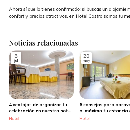
Ahora sí que lo tienes confirmado: si buscas un alojami
confort y precios atractivos, en Hotel Castro somos tu me
Noticias relacionadas
8
20
jul
may
4 ventajas de organizar tu
6 consejos para aprov
celebración en nuestro hotel
al máximo tu estancia 
en Santiago de Compostela
nuestro hotel en Santi
Hotel
Hotel
Compostela