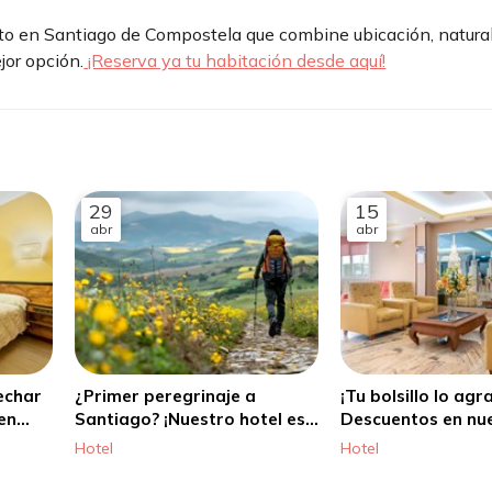
ento en Santiago de Compostela que combine ubicación, natura
jor opción.
¡Reserva ya tu habitación desde aquí!
29
15
abr
abr
echar
¿Primer peregrinaje a
¡Tu bolsillo lo ag
en
Santiago? ¡Nuestro hotel es
Descuentos en nue
ago de
ideal para ti!
en Santiago
Hotel
Hotel