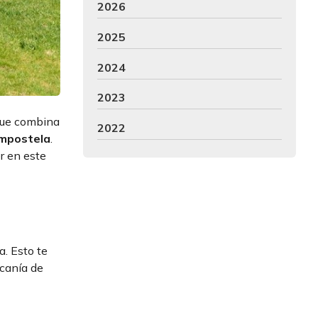
2026
2025
2024
2023
 que combina
2022
ompostela
.
r en este
a. Esto te
rcanía de