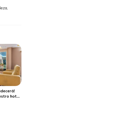
leza,
radecerá!
stro hotel