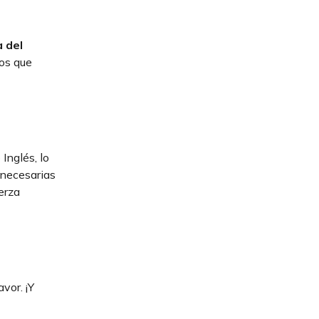
a del
nos que
Inglés, lo
 necesarias
erza
vor. ¡Y