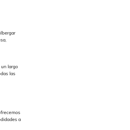
lbergar
sa,
 un largo
odas las
 ofrecemos
odidades a